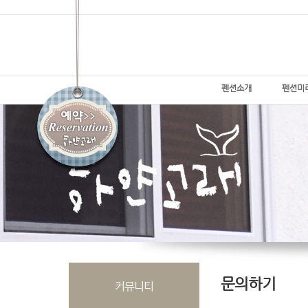
펜션소개
펜션미
문의하기
커뮤니티