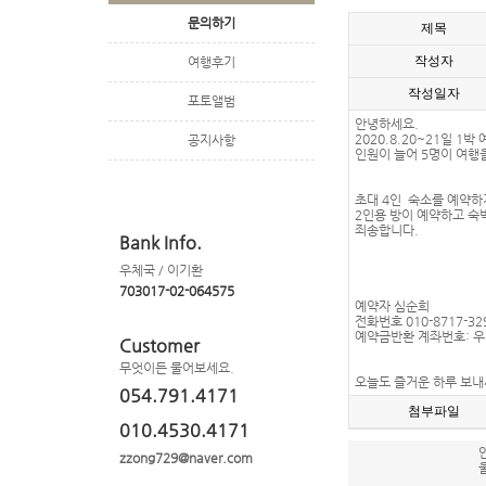
문의하기
제목
작성자
여행후기
작성일자
포토앨범
안녕하세요.
2020.8.20~21일 1
공지사항
인원이 늘어 5명이 여행
초대 4인 숙소를 예약하
2인용 방이 예약하고 숙
죄송합니다.
Bank Info.
우체국 / 이기환
703017-02-064575
예약자 심순희
전화번호 010-8717-32
예약금반환 계좌번호: 우리
Customer
무엇이든 물어보세요.
오늘도 즐거운 하루 보
054.791.4171
첨부파일
010.4530.4171
zzong729@naver.com