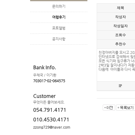
문의하기
제목
작성자
여행후기
작성일자
포토앨범
조회수
공지사항
추천수
친정아버지를 모시고 20
인터넷으로 검색해서 찾
모든 식기와 침구류가 너
2박3일 잘지내다가 저
Bank Info.
다음에 아이들과 다시 꼭
우체국 / 이기환
703017-02-064575
IP
Customer
무엇이든 물어보세요.
054.791.4171
010.4530.4171
zzong729@naver.com