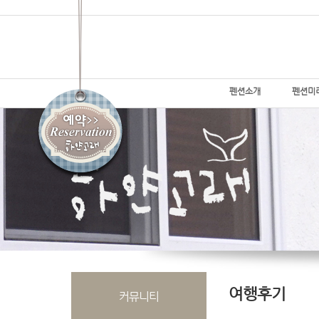
펜션소개
펜션미
여행후기
커뮤니티