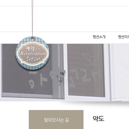
펜션소개
펜션미
약도
찾아오시는 길