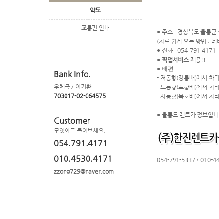
약도
교통편 안내
●
주소 : 경상북도 울릉군 
(
차로 쉽게 오는 방법 : 
●
전화 : 054-791-4171
●
픽업서비스
제공!!
● 배편
Bank Info.
-
저동항(강릉배)에서 차타
우체국 / 이기환
- 도동항(포항배)에서 차
703017-02-064575
- 사동항(묵호배)에서 차
●
울릉도 렌트카 정보입니
Customer
무엇이든 물어보세요.
054.791.4171
010.4530.4171
054-791-5337 /
010-4
zzong729@naver.com