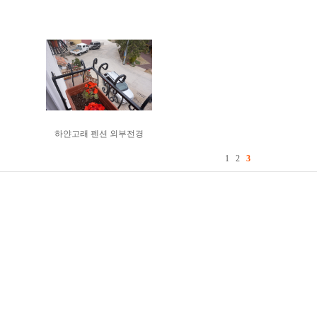
하얀고래 펜션 외부전경
1
2
3