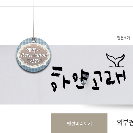
펜션소개
외부
펜션미리보기