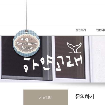
펜션소개
펜션미
문의하기
커뮤니티