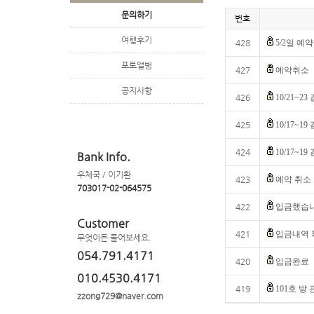
문의하기
번호
여행후기
428
5/2일 
포토앨범
427
예약취소
공지사항
426
10/21~
425
10/17~
424
10/17~
Bank Info.
우체국 / 이기환
423
예약 취소
703017-02-064575
422
입금했습니
Customer
421
입금내역 
무엇이든 물어보세요.
054.791.4171
420
입금완료
010.4530.4171
419
101호 방
zzong729@naver.com