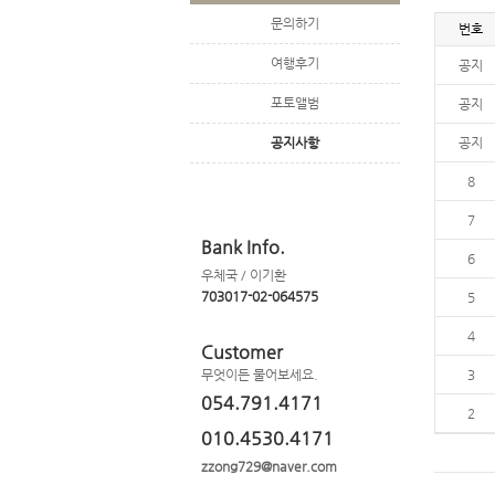
문의하기
번호
여행후기
공지
포토앨범
공지
공지사항
공지
8
7
Bank Info.
6
우체국 / 이기환
703017-02-064575
5
4
Customer
무엇이든 물어보세요.
3
054.791.4171
2
010.4530.4171
zzong729@naver.com