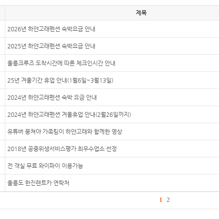
제목
2026년 하얀고래펜션 숙박요금 안내
2025년 하얀고래펜션 숙박요금 안내
울릉크루즈 도착시간에 따른 체크인시간 안내
25년 겨울기간 휴업 안내(1월6일~3월13일)
2024년 하얀고래펜션 숙박 요금 안내
2024년 하얀고래펜션 겨울휴업 안내(2월26일까지)
유튜버 뭉쳐야 가족팀이 하얀고래와 함께한 영상
2018년 공중위생서비스평가 최우수업소 선정
전 객실 무료 와이파이 이용가능
울릉도 한진렌트카 연락처
1
2